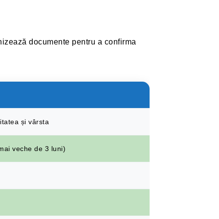
urnizează documente pentru a confirma
tatea și vârsta
 mai veche de 3 luni)