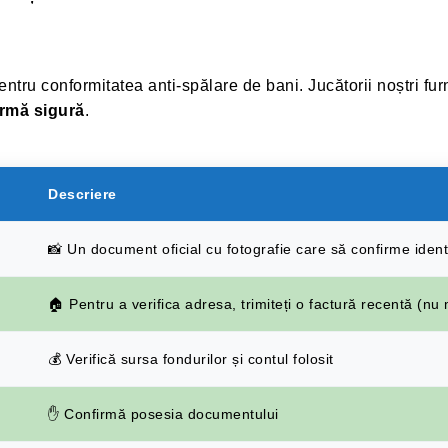
entru conformitatea anti-spălare de bani. Jucătorii noștri f
ormă sigură
.
Descriere
📸 Un document oficial cu fotografie care să confirme identi
🏠 Pentru a verifica adresa, trimiteți o factură recentă (nu
💰 Verifică sursa fondurilor și contul folosit
✋ Confirmă posesia documentului