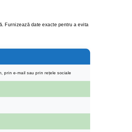
mă. Furnizează date exacte pentru a evita
n, prin e-mail sau prin rețele sociale