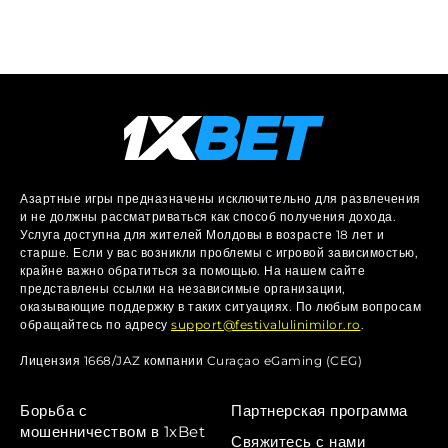
Азартные игры предназначены исключительно для развлечения
и не должны рассматриваться как способ получения дохода.
Услуга доступна для жителей Молдовы в возрасте 18 лет и
старше. Если у вас возникли проблемы с игровой зависимостью,
крайне важно обратиться за помощью. На нашем сайте
представлены ссылки на независимые организации,
оказывающие поддержку в таких ситуациях. По любым вопросам
обращайтесь по адресу
support@festivalulinimilor.ro
.
Лицензия 1668/JAZ компании Curaçao eGaming (CEG)
Борьба с
Партнерская программа
мошенничеством в 1xBet
Свяжитесь с нами